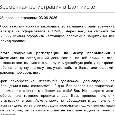
Временная регистрация в Балтийске
Обновление страницы: 03.08.2026
В соответствии нормам законодательства нашей страны временна
регистрация оформляется в ОМВД. Через нас, вы сможете бе
лишних усилий оформить настоящую прописку с защитой на вес
период прописки!
Услуга получения
регистрации по месту пребывания 
Балтийске
на сегодняшний день важна, по той причине, что 
помощью нее, вы сможете заполучить достойную работу, прикрепит
ребенка в нужную школу, получить займ в банке или оформит
транспортное средство .
Срок приобретения
легальной временной регистрации
пр
обращении к нам, составляет 1-2 дня. Все вопросы по подготовке 
оформлению справок мы берем на себя! Вам Не придется искат
собственника готового прописать вас. Весь процесс получени
регистрации в Балтийске с момента обращения и до получени
вами свидетельства о регистрации проводится под контролем наши
специалистов, мы заботимся о вас — вы отдаете деньги только з
результат!