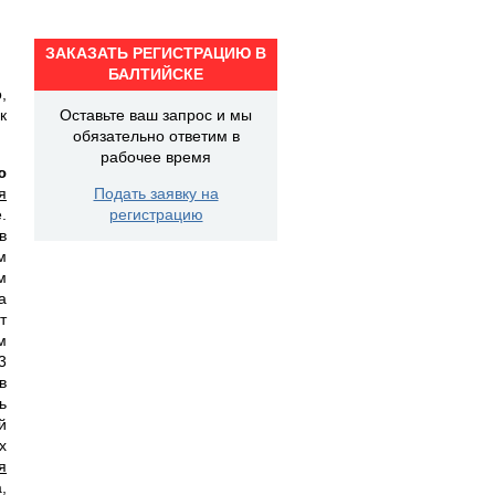
ЗАКАЗАТЬ РЕГИСТРАЦИЮ В
БАЛТИЙСКЕ
,
к
Оставьте ваш запрос и мы
обязательно ответим в
рабочее время
ю
я
Подать заявку на
.
регистрацию
в
м
м
а
т
м
3
в
ь
й
х
я
,