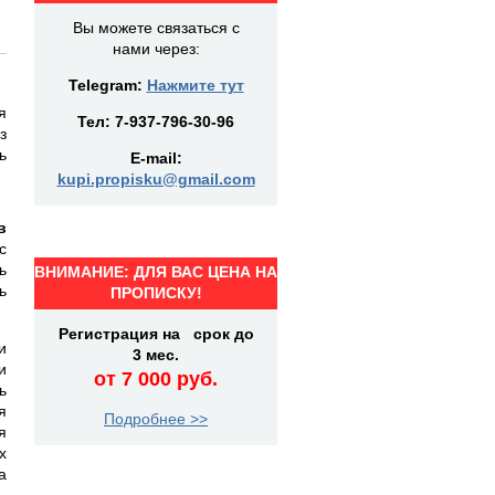
Вы можете связаться с
нами через:
Telegram:
Нажмите тут
я
Тел:
7-937-796-30-96
з
ь
E-mail:
kupi.propisku@gmail.com
в
с
ь
ВНИМАНИЕ: ДЛЯ ВАС ЦЕНА НА
ь
ПРОПИСКУ!
Регистрация на срок до
и
3 мес.
и
от 7 000 руб.
ь
я
Подробнее >>
я
х
а