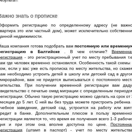
Важно знать о прописке
Оформить регистрацию по определенному адресу (не важно
квартира это или частный дом), может исключительно собственни
данной недвижимости.
Наша компания готова подобрать вам
постоянную или временну
регистрацию в Балтийске
. В чем отличие?
Временна
регистрация
- это регистрационный учет по месту пребывания т.е
там где человек временно остановился. Особенность такой схемы 
том, если у вас уже есть прописка по месту жительства, но скаже
вам необходимо устроить детей в школу или детский сад в друго
микрорайоне, вам не придется выписываться с постоянного мест
жительства. При получении временной регистрации вам даду
свидетельство с печатью омвд миграции с определенным периодо
регистрации. Обычно такую регистрацию можно сделать на срок от 
месяцев до 5 лет. С ней вы без труда можете пристроить ребенка 
учебное заведение, детский сад, устроится на работу или взят
кредит в банке. Дополнительным плюсом в пользу временно
регистрации является то, что время ее получения всего 1-3 рабочи
дня и при этом она вполне доступна по цене.
Постоянна
регистрация
(штамп в паспорт) - учет по месту жительства