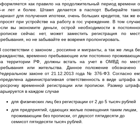
оформляется как правило на продолжительный период времени о
5-и лет и более. Штамп делается в паспорт. Выбирайте тако
вариант для получения ипотеки, очень больших кредитов, так же е
спросят при устройстве на работу в гос учреждение. В том случае
если вы экономите деньги, острой необходимости в постоянно
прописке сейчас нет, может заместить регистрация по мест
пребывания, но не забывайте ее вовремя пролонгировать.
В соответствии с законом , россияне и мигранты, а так же лица бе
гражданства, временно пребывающие или постоянно проживающи
на территории РФ, должны встать на учет в ОМВД по мест
пребывания или жительства. Данное положение обозначено 
Федеральном законе от 21.12.2013 года № 376-ФЗ. Согласно ем
определена административная ответственность в виде штрафа з
просрочку временной регистрации или прописки. Размер штраф
варьируется в каждом случае
для физических лиц без регистрации от 2 до 5 тысяч рублей
для предприятий, сдающих жилые помещения таким лицам,
проживающим без прописки, от двухсот пятидесяти до
семисот пятидесяти тысяч рублей.